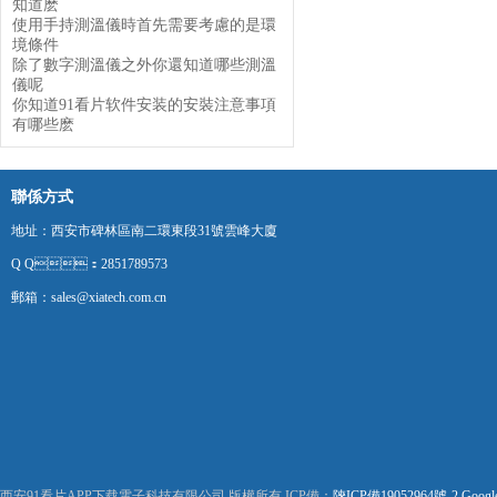
知道麽
使用手持測溫儀時首先需要考慮的是環
境條件
除了數字測溫儀之外你還知道哪些測溫
儀呢
你知道91看片软件安装的安裝注意事項
有哪些麽
聯係方式
地址：西安市碑林區南二環東段31號雲峰大廈
Q Q：2851789573
郵箱：sales@xiatech.com.cn
西安91看片APP下载電子科技有限公司 版權所有 ICP備：
陝ICP備19052964號-2
Googl