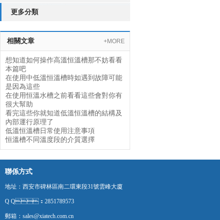
更多分類
相關文章
+MORE
想知道如何操作高溫恒溫槽那不妨看看
本篇吧
在使用中低溫恒溫槽時如遇到故障可能
是因為這些
在使用恒溫水槽之前看看這些會對你有
很大幫助
看完這些你就知道低溫恒溫槽的結構及
內部運行原理了
低溫恒溫槽日常使用注意事項
恒溫槽不同溫度段的介質選擇
聯係方式
地址：西安市碑林區南二環東段31號雲峰大廈
Q Q：2851789573
郵箱：sales@xiatech.com.cn